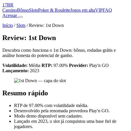
17BR
Cassino
Bônus
Slots
Poker & Roulette
Jogos em alta
VIP
FAQ
Acessar
Início
/
Slots
/
Review: 1st Down
Review: 1st Down
Descubra como funciona o 1st Down: bônus, rodadas grátis e
análise honesta do potencial de ganho.
Volatilidade:
Média
RTP:
97.00%
Provider:
Play'n GO
Lançamento:
2023
Resumo rápido
RTP de 97.00% com volatilidade média.
Desenvolvido pela renomada provedora Play'n GO.
Modo demo disponível sem cadastro.
Lançado em 2023, o slot já conquistou uma base fiel de
jogadores.