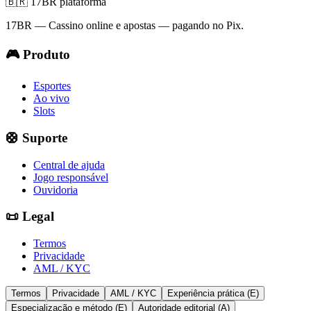
🇧🇷 17BR plataforma
17BR — Cassino online e apostas — pagando no Pix.
🎮
Produto
Esportes
Ao vivo
Slots
🛟
Suporte
Central de ajuda
Jogo responsável
Ouvidoria
📜
Legal
Termos
Privacidade
AML / KYC
Termos
Privacidade
AML / KYC
Experiência prática (E)
Especialização e método (E)
Autoridade editorial (A)