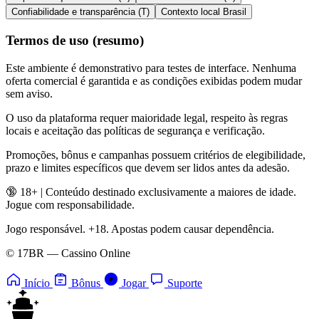
Confiabilidade e transparência (T)
Contexto local Brasil
Termos de uso (resumo)
Este ambiente é demonstrativo para testes de interface. Nenhuma
oferta comercial é garantida e as condições exibidas podem mudar
sem aviso.
O uso da plataforma requer maioridade legal, respeito às regras
locais e aceitação das políticas de segurança e verificação.
Promoções, bônus e campanhas possuem critérios de elegibilidade,
prazo e limites específicos que devem ser lidos antes da adesão.
🔞 18+ | Conteúdo destinado exclusivamente a maiores de idade.
Jogue com responsabilidade.
Jogo responsável. +18. Apostas podem causar dependência.
© 17BR — Cassino Online
Início
Bônus
Jogar
Suporte
$