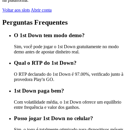
na plataforma.
Voltar aos slots
Abrir conta
Perguntas Frequentes
O 1st Down tem modo demo?
Sim, você pode jogar o 1st Down gratuitamente no modo
demo antes de apostar dinheiro real.
Qual o RTP do 1st Down?
O RTP declarado do 1st Down é 97.00%, verificado junto à
provedora Play'n GO.
1st Down paga bem?
Com volatilidade média, o 1st Down oferece um equilíbrio
entre frequência e valor dos ganhos.
Posso jogar 1st Down no celular?
Sim, o jogo é totalmente otimizado para dispositivos móveis,