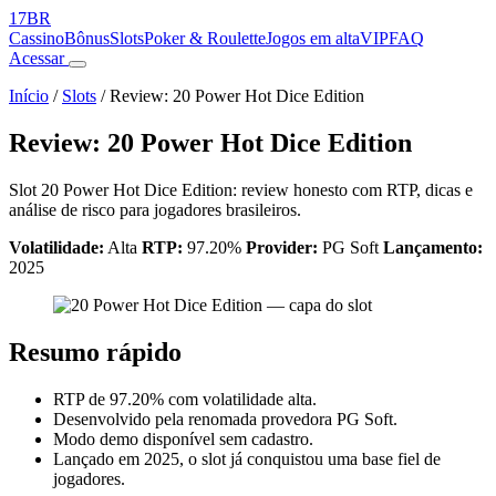
17BR
Cassino
Bônus
Slots
Poker & Roulette
Jogos em alta
VIP
FAQ
Acessar
Início
/
Slots
/
Review: 20 Power Hot Dice Edition
Review: 20 Power Hot Dice Edition
Slot 20 Power Hot Dice Edition: review honesto com RTP, dicas e
análise de risco para jogadores brasileiros.
Volatilidade:
Alta
RTP:
97.20%
Provider:
PG Soft
Lançamento:
2025
Resumo rápido
RTP de 97.20% com volatilidade alta.
Desenvolvido pela renomada provedora PG Soft.
Modo demo disponível sem cadastro.
Lançado em 2025, o slot já conquistou uma base fiel de
jogadores.