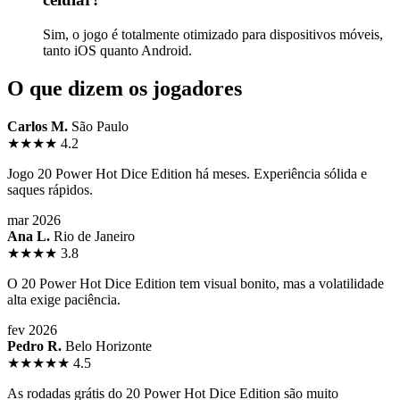
Sim, o jogo é totalmente otimizado para dispositivos móveis,
tanto iOS quanto Android.
O que dizem os jogadores
Carlos M.
São Paulo
★★★★
4.2
Jogo 20 Power Hot Dice Edition há meses. Experiência sólida e
saques rápidos.
mar 2026
Ana L.
Rio de Janeiro
★★★★
3.8
O 20 Power Hot Dice Edition tem visual bonito, mas a volatilidade
alta exige paciência.
fev 2026
Pedro R.
Belo Horizonte
★★★★★
4.5
As rodadas grátis do 20 Power Hot Dice Edition são muito