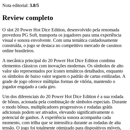
Nota editorial:
3.8/5
Review completo
O slot 20 Power Hot Dice Edition, desenvolvido pela renomada
provedora PG Soft, transporta os jogadores para uma experiência
visual e sonora envolvente. Com uma temática cuidadosamente
construída, o jogo se destaca no competitivo mercado de cassinos
online brasileiros.
A mecânica principal do 20 Power Hot Dice Edition combina
elementos clássicos com inovações modernas. Os símbolos de alto
valor são representados por ícones temáticos detalhados, enquanto
os símbolos de baixo valor seguem o padrão de cartas estilizadas. A
grade de jogo oferece múltiplas formas de vitória, mantendo o
jogador engajado a cada giro.
Um dos diferenciais do 20 Power Hot Dice Edition é a sua rodada
de bônus, acionada pela combinação de símbolos especiais. Durante
o modo bônus, multiplicadores progressivos e rodadas grátis
adicionais podem ser ativados, elevando significativamente o
potencial de ganhos. A experiência sonora acompanha cada
momento, com trilha que se intensifica durante as rodadas de alta
tensão. O jogo foi totalmente otimizado para dispositivos móveis,