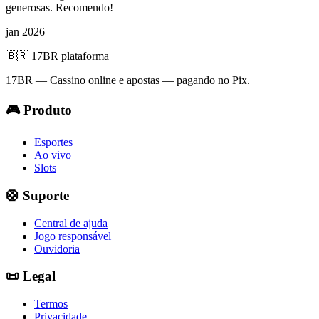
generosas. Recomendo!
jan 2026
🇧🇷 17BR plataforma
17BR — Cassino online e apostas — pagando no Pix.
🎮
Produto
Esportes
Ao vivo
Slots
🛟
Suporte
Central de ajuda
Jogo responsável
Ouvidoria
📜
Legal
Termos
Privacidade