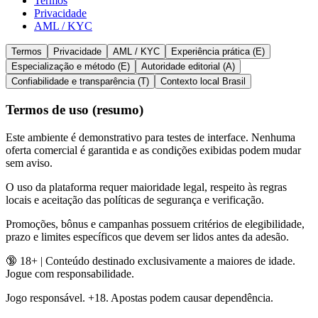
Termos
Privacidade
AML / KYC
Termos
Privacidade
AML / KYC
Experiência prática (E)
Especialização e método (E)
Autoridade editorial (A)
Confiabilidade e transparência (T)
Contexto local Brasil
Termos de uso (resumo)
Este ambiente é demonstrativo para testes de interface. Nenhuma
oferta comercial é garantida e as condições exibidas podem mudar
sem aviso.
O uso da plataforma requer maioridade legal, respeito às regras
locais e aceitação das políticas de segurança e verificação.
Promoções, bônus e campanhas possuem critérios de elegibilidade,
prazo e limites específicos que devem ser lidos antes da adesão.
🔞 18+ | Conteúdo destinado exclusivamente a maiores de idade.
Jogue com responsabilidade.
Jogo responsável. +18. Apostas podem causar dependência.