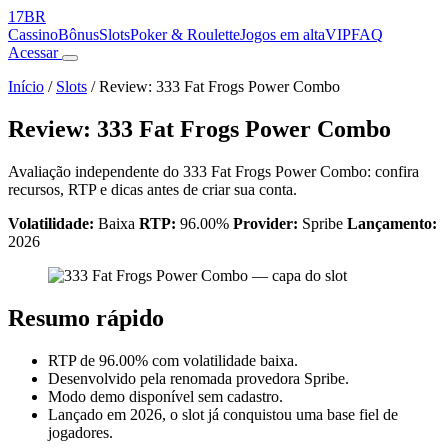
17BR
Cassino
Bônus
Slots
Poker & Roulette
Jogos em alta
VIP
FAQ
Acessar
Início
/
Slots
/
Review: 333 Fat Frogs Power Combo
Review: 333 Fat Frogs Power Combo
Avaliação independente do 333 Fat Frogs Power Combo: confira
recursos, RTP e dicas antes de criar sua conta.
Volatilidade:
Baixa
RTP:
96.00%
Provider:
Spribe
Lançamento:
2026
Resumo rápido
RTP de 96.00% com volatilidade baixa.
Desenvolvido pela renomada provedora Spribe.
Modo demo disponível sem cadastro.
Lançado em 2026, o slot já conquistou uma base fiel de
jogadores.