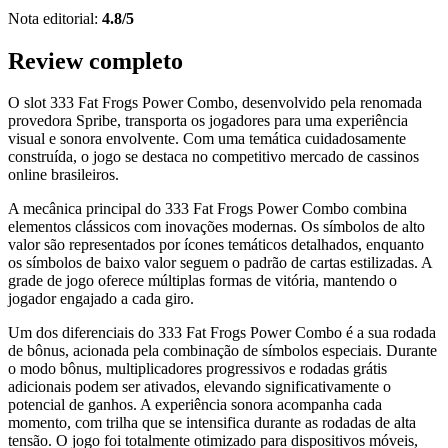
Nota editorial:
4.8/5
Review completo
O slot 333 Fat Frogs Power Combo, desenvolvido pela renomada
provedora Spribe, transporta os jogadores para uma experiência
visual e sonora envolvente. Com uma temática cuidadosamente
construída, o jogo se destaca no competitivo mercado de cassinos
online brasileiros.
A mecânica principal do 333 Fat Frogs Power Combo combina
elementos clássicos com inovações modernas. Os símbolos de alto
valor são representados por ícones temáticos detalhados, enquanto
os símbolos de baixo valor seguem o padrão de cartas estilizadas. A
grade de jogo oferece múltiplas formas de vitória, mantendo o
jogador engajado a cada giro.
Um dos diferenciais do 333 Fat Frogs Power Combo é a sua rodada
de bônus, acionada pela combinação de símbolos especiais. Durante
o modo bônus, multiplicadores progressivos e rodadas grátis
adicionais podem ser ativados, elevando significativamente o
potencial de ganhos. A experiência sonora acompanha cada
momento, com trilha que se intensifica durante as rodadas de alta
tensão. O jogo foi totalmente otimizado para dispositivos móveis,