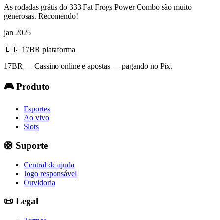
As rodadas grátis do 333 Fat Frogs Power Combo são muito
generosas. Recomendo!
jan 2026
🇧🇷 17BR plataforma
17BR — Cassino online e apostas — pagando no Pix.
🎮
Produto
Esportes
Ao vivo
Slots
🛟
Suporte
Central de ajuda
Jogo responsável
Ouvidoria
📜
Legal