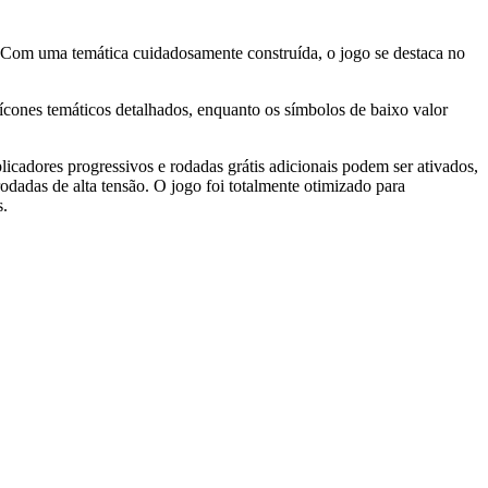
 Com uma temática cuidadosamente construída, o jogo se destaca no
cones temáticos detalhados, enquanto os símbolos de baixo valor
cadores progressivos e rodadas grátis adicionais podem ser ativados,
odadas de alta tensão. O jogo foi totalmente otimizado para
s.