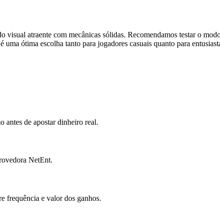
 visual atraente com mecânicas sólidas. Recomendamos testar o modo d
, é uma ótima escolha tanto para jogadores casuais quanto para entusias
antes de apostar dinheiro real.
rovedora NetEnt.
e frequência e valor dos ganhos.