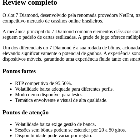
Review completo
O slot 7 Diamond, desenvolvido pela renomada provedora NetEnt, tra
competitivo mercado de cassinos online brasileiros.
A mecânica principal do 7 Diamond combina elementos clássicos com i
seguem o padrão de cartas estilizadas. A grade de jogo oferece múltip
Um dos diferenciais do 7 Diamond é a sua rodada de bônus, acionada 
elevando significativamente o potencial de ganhos. A experiência son
dispositivos móveis, garantindo uma experiência fluida tanto em smar
Pontos fortes
RTP competitivo de 95.50%.
Volatilidade baixa adequada para diferentes perfis.
Modo demo disponível para testes.
Temática envolvente e visual de alta qualidade.
Pontos de atenção
Volatilidade baixa exige gestão de banca.
Sessões sem bônus podem se estender por 20 a 50 giros.
Disponibilidade pode variar por região.