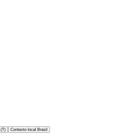
 (T)
Contexto local Brasil