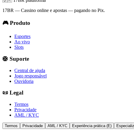
🇧🇷 17BR plataforma
17BR — Cassino online e apostas — pagando no Pix.
🎮
Produto
Esportes
Ao vivo
Slots
🛟
Suporte
Central de ajuda
Jogo responsável
Ouvidoria
📜
Legal
Termos
Privacidade
AML / KYC
Termos
Privacidade
AML / KYC
Experiência prática (E)
Especiali