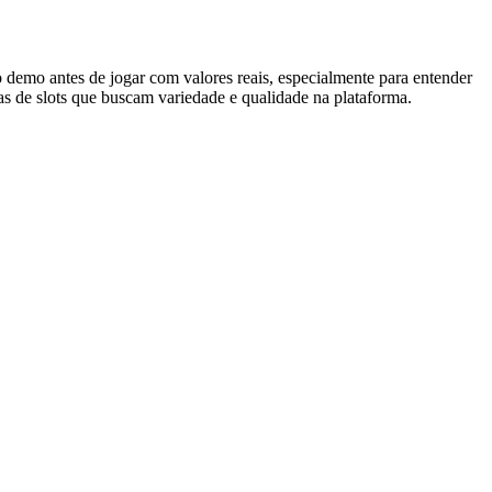
emo antes de jogar com valores reais, especialmente para entender
tas de slots que buscam variedade e qualidade na plataforma.