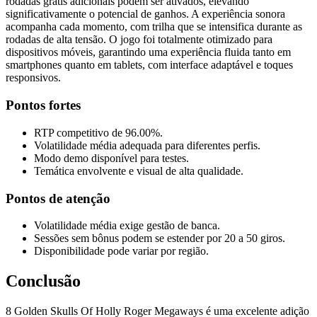
rodadas grátis adicionais podem ser ativados, elevando
significativamente o potencial de ganhos. A experiência sonora
acompanha cada momento, com trilha que se intensifica durante as
rodadas de alta tensão. O jogo foi totalmente otimizado para
dispositivos móveis, garantindo uma experiência fluida tanto em
smartphones quanto em tablets, com interface adaptável e toques
responsivos.
Pontos fortes
RTP competitivo de 96.00%.
Volatilidade média adequada para diferentes perfis.
Modo demo disponível para testes.
Temática envolvente e visual de alta qualidade.
Pontos de atenção
Volatilidade média exige gestão de banca.
Sessões sem bônus podem se estender por 20 a 50 giros.
Disponibilidade pode variar por região.
Conclusão
8 Golden Skulls Of Holly Roger Megaways é uma excelente adição