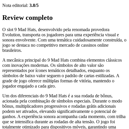
Nota editorial:
3.8/5
Review completo
O slot 9 Mad Hats, desenvolvido pela renomada provedora
Evolution, transporta os jogadores para uma experiência visual e
sonora envolvente. Com uma temática cuidadosamente construída, o
jogo se destaca no competitivo mercado de cassinos online
brasileiros.
A mecânica principal do 9 Mad Hats combina elementos clássicos
com inovações modernas. Os símbolos de alto valor são
representados por ícones temáticos detalhados, enquanto os
símbolos de baixo valor seguem o padrão de cartas estilizadas. A
grade de jogo oferece múltiplas formas de vitória, mantendo o
jogador engajado a cada giro.
Um dos diferenciais do 9 Mad Hats é a sua rodada de bônus,
acionada pela combinação de símbolos especiais. Durante o modo
bônus, multiplicadores progressivos e rodadas grátis adicionais
podem ser ativados, elevando significativamente o potencial de
ganhos. A experiência sonora acompanha cada momento, com trilha
que se intensifica durante as rodadas de alta tensão. O jogo foi
totalmente otimizado para dispositivos móveis, garantindo uma