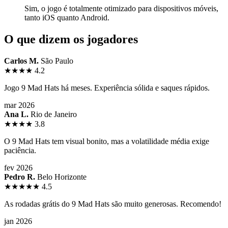
Sim, o jogo é totalmente otimizado para dispositivos móveis,
tanto iOS quanto Android.
O que dizem os jogadores
Carlos M.
São Paulo
★★★★
4.2
Jogo 9 Mad Hats há meses. Experiência sólida e saques rápidos.
mar 2026
Ana L.
Rio de Janeiro
★★★★
3.8
O 9 Mad Hats tem visual bonito, mas a volatilidade média exige
paciência.
fev 2026
Pedro R.
Belo Horizonte
★★★★★
4.5
As rodadas grátis do 9 Mad Hats são muito generosas. Recomendo!
jan 2026