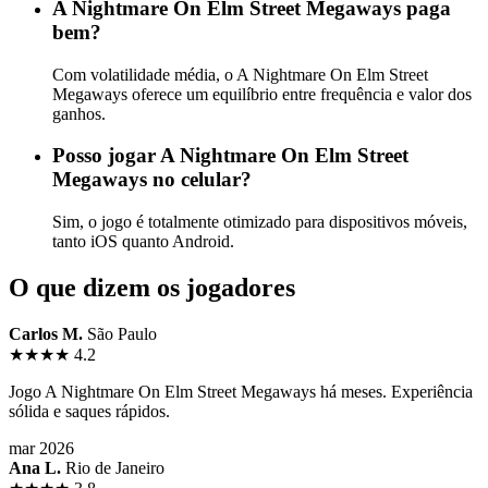
A Nightmare On Elm Street Megaways paga
bem?
Com volatilidade média, o A Nightmare On Elm Street
Megaways oferece um equilíbrio entre frequência e valor dos
ganhos.
Posso jogar A Nightmare On Elm Street
Megaways no celular?
Sim, o jogo é totalmente otimizado para dispositivos móveis,
tanto iOS quanto Android.
O que dizem os jogadores
Carlos M.
São Paulo
★★★★
4.2
Jogo A Nightmare On Elm Street Megaways há meses. Experiência
sólida e saques rápidos.
mar 2026
Ana L.
Rio de Janeiro