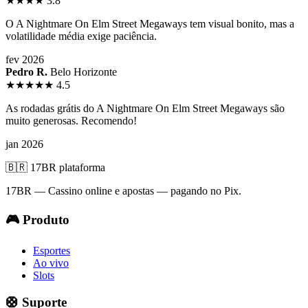
★★★★
3.8
O A Nightmare On Elm Street Megaways tem visual bonito, mas a
volatilidade média exige paciência.
fev 2026
Pedro R.
Belo Horizonte
★★★★★
4.5
As rodadas grátis do A Nightmare On Elm Street Megaways são
muito generosas. Recomendo!
jan 2026
🇧🇷 17BR plataforma
17BR — Cassino online e apostas — pagando no Pix.
🎮
Produto
Esportes
Ao vivo
Slots
🛟
Suporte