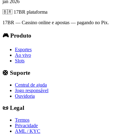
jan 2026
🇧🇷 17BR plataforma
17BR — Cassino online e apostas — pagando no Pix.
🎮
Produto
Esportes
Ao vivo
Slots
🛟
Suporte
Central de ajuda
Jogo responsável
Ouvidoria
📜
Legal
Termos
Privacidade
AML / KYC