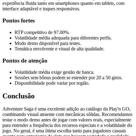
experiência fluida tanto em smartphones quanto em tablets, com
interface adaptável e toques responsivos.
Pontos fortes
RTP competitivo de 97.00%.
Volatilidade média adequada para diferentes perfis.
Modo demo disponível para testes.
Temática envolvente e visual de alta qualidade.
Pontos de atenção
Volatilidade média exige gestão de banca.
Sessões sem bônus podem se estender por 20 a 50 giros.
Disponibilidade pode variar por região.
Conclusão
Adventure Saga é uma excelente adição ao catálogo da Play'n GO,
combinando visual atraente com mecânicas sólidas. Recomendamos
testar o modo demo antes de jogar com valores reais, especialmente
para entender a frequência dos recursos especiais e a volatilidade do
jogo. No geral, é uma ótima escolha tanto para jogadores casuais