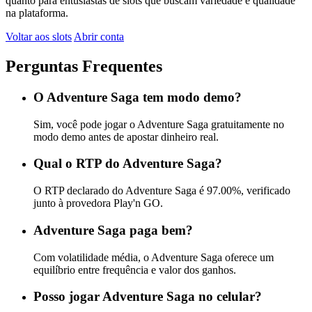
quanto para entusiastas de slots que buscam variedade e qualidade
na plataforma.
Voltar aos slots
Abrir conta
Perguntas Frequentes
O Adventure Saga tem modo demo?
Sim, você pode jogar o Adventure Saga gratuitamente no
modo demo antes de apostar dinheiro real.
Qual o RTP do Adventure Saga?
O RTP declarado do Adventure Saga é 97.00%, verificado
junto à provedora Play'n GO.
Adventure Saga paga bem?
Com volatilidade média, o Adventure Saga oferece um
equilíbrio entre frequência e valor dos ganhos.
Posso jogar Adventure Saga no celular?