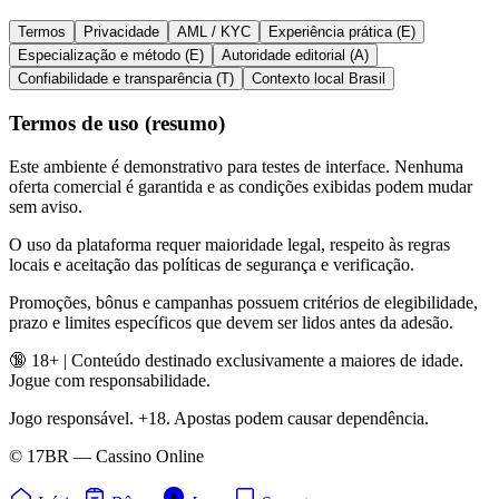
Termos
Privacidade
AML / KYC
Experiência prática (E)
Especialização e método (E)
Autoridade editorial (A)
Confiabilidade e transparência (T)
Contexto local Brasil
Termos de uso (resumo)
Este ambiente é demonstrativo para testes de interface. Nenhuma
oferta comercial é garantida e as condições exibidas podem mudar
sem aviso.
O uso da plataforma requer maioridade legal, respeito às regras
locais e aceitação das políticas de segurança e verificação.
Promoções, bônus e campanhas possuem critérios de elegibilidade,
prazo e limites específicos que devem ser lidos antes da adesão.
🔞 18+ | Conteúdo destinado exclusivamente a maiores de idade.
Jogue com responsabilidade.
Jogo responsável. +18. Apostas podem causar dependência.
© 17BR — Cassino Online