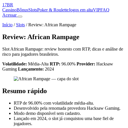
17BR
Cassino
Bônus
Slots
Poker & Roulette
Jogos em alta
VIP
FAQ
Acessar
Início
/
Slots
/
Review: African Rampage
Review: African Rampage
Slot African Rampage: review honesto com RTP, dicas e análise de
risco para jogadores brasileiros.
Volatilidade:
Média-Alta
RTP:
96.00%
Provider:
Hacksaw
Gaming
Lançamento:
2024
Resumo rápido
RTP de 96.00% com volatilidade média-alta.
Desenvolvido pela renomada provedora Hacksaw Gaming.
Modo demo disponível sem cadastro.
Lançado em 2024, o slot já conquistou uma base fiel de
jogadores.