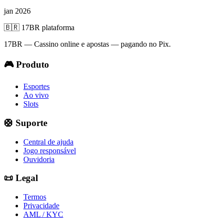
jan 2026
🇧🇷 17BR plataforma
17BR — Cassino online e apostas — pagando no Pix.
🎮
Produto
Esportes
Ao vivo
Slots
🛟
Suporte
Central de ajuda
Jogo responsável
Ouvidoria
📜
Legal
Termos
Privacidade
AML / KYC