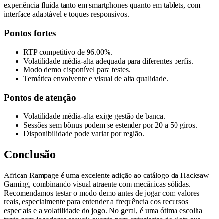
experiência fluida tanto em smartphones quanto em tablets, com
interface adaptável e toques responsivos.
Pontos fortes
RTP competitivo de 96.00%.
Volatilidade média-alta adequada para diferentes perfis.
Modo demo disponível para testes.
Temática envolvente e visual de alta qualidade.
Pontos de atenção
Volatilidade média-alta exige gestão de banca.
Sessões sem bônus podem se estender por 20 a 50 giros.
Disponibilidade pode variar por região.
Conclusão
African Rampage é uma excelente adição ao catálogo da Hacksaw
Gaming, combinando visual atraente com mecânicas sólidas.
Recomendamos testar o modo demo antes de jogar com valores
reais, especialmente para entender a frequência dos recursos
especiais e a volatilidade do jogo. No geral, é uma ótima escolha