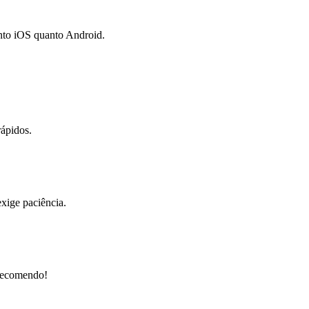
anto iOS quanto Android.
ápidos.
xige paciência.
 Recomendo!