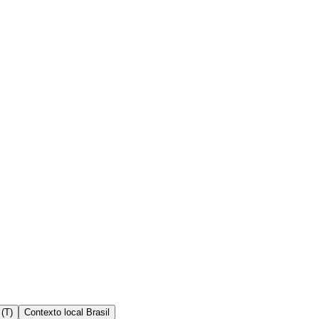
 (T)
Contexto local Brasil