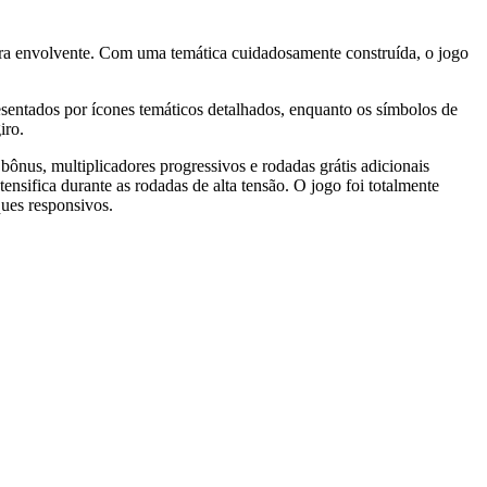
ora envolvente. Com uma temática cuidadosamente construída, o jogo
entados por ícones temáticos detalhados, enquanto os símbolos de
iro.
nus, multiplicadores progressivos e rodadas grátis adicionais
nsifica durante as rodadas de alta tensão. O jogo foi totalmente
ques responsivos.