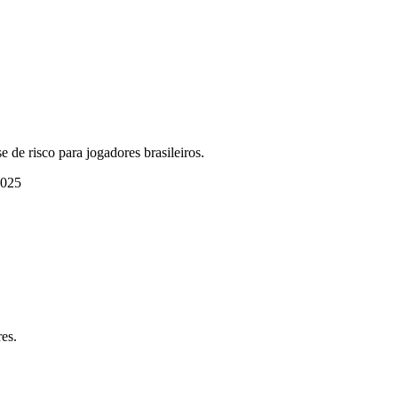
de risco para jogadores brasileiros.
025
es.