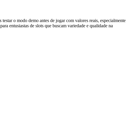
estar o modo demo antes de jogar com valores reais, especialmente
 para entusiastas de slots que buscam variedade e qualidade na