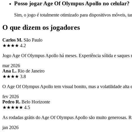
Posso jogar Age Of Olympus Apollo no celular?
Sim, o jogo é totalmente otimizado para dispositivos móveis, t
O que dizem os jogadores
Carlos M.
São Paulo
★★★★
4.2
Jogo Age Of Olympus Apollo há meses. Experiência sólida e saques r
mar 2026
Ana L.
Rio de Janeiro
★★★★
3.8
O Age Of Olympus Apollo tem visual bonito, mas a volatilidade alta e
fev 2026
Pedro R.
Belo Horizonte
★★★★★
4.5
As rodadas grátis do Age Of Olympus Apollo são muito generosas.
jan 2026