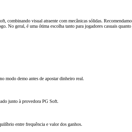
ft, combinando visual atraente com mecânicas sólidas. Recomendamos t
 jogo. No geral, é uma ótima escolha tanto para jogadores casuais quanto
o modo demo antes de apostar dinheiro real.
ado junto à provedora PG Soft.
ilíbrio entre frequência e valor dos ganhos.