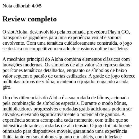
Nota editorial:
4.0/5
Review completo
O slot Aloha, desenvolvido pela renomada provedora Play'n GO,
transporta os jogadores para uma experiência visual e sonora
envolvente. Com uma temática cuidadosamente construída, o jogo
se destaca no competitivo mercado de cassinos online brasileiros.
A mecânica principal do Aloha combina elementos clássicos com
inovações modernas. Os símbolos de alto valor são representados
por ícones temáticos detalhados, enquanto os símbolos de baixo
valor seguem o padrão de cartas estilizadas. A grade de jogo oferece
múltiplas formas de vitória, mantendo o jogador engajado a cada
giro.
Um dos diferenciais do Aloha é a sua rodada de bônus, acionada
pela combinação de símbolos especiais. Durante o modo bônus,
multiplicadores progressivos e rodadas grátis adicionais podem ser
ativados, elevando significativamente o potencial de ganhos. A
experiência sonora acompanha cada momento, com trilha que se
intensifica durante as rodadas de alta tensão. O jogo foi totalmente
otimizado para dispositivos móveis, garantindo uma experiência
fluida tanto em smartphones quanto em tablets, com interface