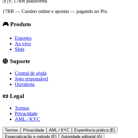
🇧🇷 17BR plataforma
17BR — Cassino online e apostas — pagando no Pix.
🎮
Produto
Esportes
Ao vivo
Slots
🛟
Suporte
Central de ajuda
Jogo responsável
Ouvidoria
📜
Legal
Termos
Privacidade
AML / KYC
Termos
Privacidade
AML / KYC
Experiência prática (E)
Especialização e método (E)
Autoridade editorial (A)