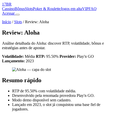
17BR
Cassino
Bônus
Slots
Poker & Roulette
Jogos em alta
VIP
FAQ
Acessar
Início
/
Slots
/
Review: Aloha
Review: Aloha
Análise detalhada do Aloha: discover RTP, volatilidade, bônus e
estratégias antes de apostar.
Volatilidade:
Média
RTP:
95.50%
Provider:
Play'n GO
Lançamento:
2023
Resumo rápido
RTP de 95.50% com volatilidade média.
Desenvolvido pela renomada provedora Play'n GO.
Modo demo disponível sem cadastro.
Lançado em 2023, o slot já conquistou uma base fiel de
jogadores.