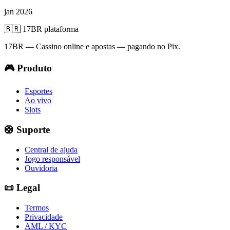
jan 2026
🇧🇷 17BR plataforma
17BR — Cassino online e apostas — pagando no Pix.
🎮
Produto
Esportes
Ao vivo
Slots
🛟
Suporte
Central de ajuda
Jogo responsável
Ouvidoria
📜
Legal
Termos
Privacidade
AML / KYC