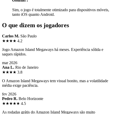
Sim, o jogo é totalmente otimizado para dispositivos móveis,
tanto iOS quanto Android.
O que dizem os jogadores
Carlos M.
São Paulo
★★★★
4.2
Jogo Amazon Island Megaways há meses. Experiência sólida e
saques rápidos.
mar 2026
Ana L.
Rio de Janeiro
★★★★
3.8
O Amazon Island Megaways tem visual bonito, mas a volatilidade
média exige paciência.
fev 2026
Pedro R.
Belo Horizonte
★★★★★
4.5
As rodadas grátis do Amazon Island Megaways são muito