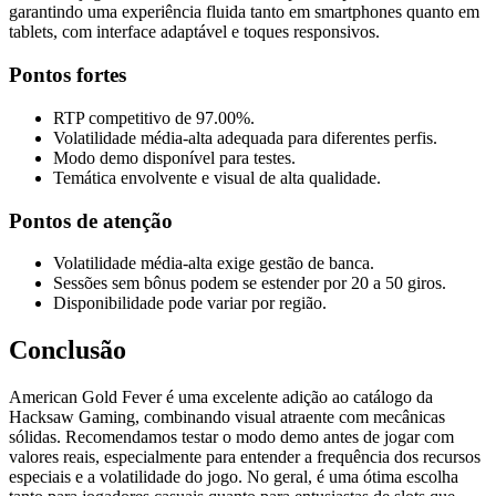
garantindo uma experiência fluida tanto em smartphones quanto em
tablets, com interface adaptável e toques responsivos.
Pontos fortes
RTP competitivo de 97.00%.
Volatilidade média-alta adequada para diferentes perfis.
Modo demo disponível para testes.
Temática envolvente e visual de alta qualidade.
Pontos de atenção
Volatilidade média-alta exige gestão de banca.
Sessões sem bônus podem se estender por 20 a 50 giros.
Disponibilidade pode variar por região.
Conclusão
American Gold Fever é uma excelente adição ao catálogo da
Hacksaw Gaming, combinando visual atraente com mecânicas
sólidas. Recomendamos testar o modo demo antes de jogar com
valores reais, especialmente para entender a frequência dos recursos
especiais e a volatilidade do jogo. No geral, é uma ótima escolha