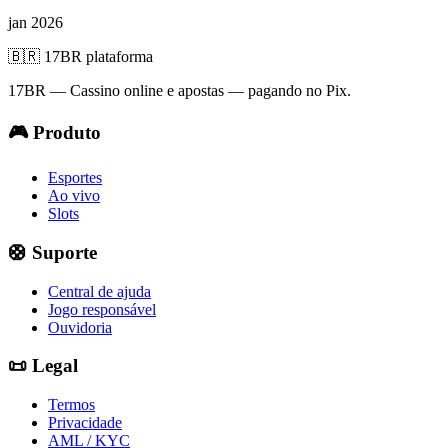
jan 2026
🇧🇷 17BR plataforma
17BR — Cassino online e apostas — pagando no Pix.
🎮
Produto
Esportes
Ao vivo
Slots
🛟
Suporte
Central de ajuda
Jogo responsável
Ouvidoria
📜
Legal
Termos
Privacidade
AML / KYC