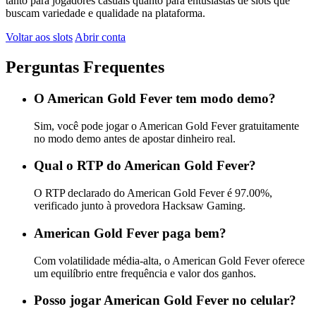
tanto para jogadores casuais quanto para entusiastas de slots que
buscam variedade e qualidade na plataforma.
Voltar aos slots
Abrir conta
Perguntas Frequentes
O American Gold Fever tem modo demo?
Sim, você pode jogar o American Gold Fever gratuitamente
no modo demo antes de apostar dinheiro real.
Qual o RTP do American Gold Fever?
O RTP declarado do American Gold Fever é 97.00%,
verificado junto à provedora Hacksaw Gaming.
American Gold Fever paga bem?
Com volatilidade média-alta, o American Gold Fever oferece
um equilíbrio entre frequência e valor dos ganhos.
Posso jogar American Gold Fever no celular?