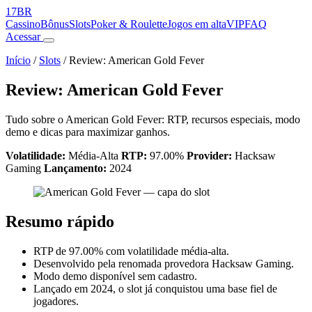
17BR
Cassino
Bônus
Slots
Poker & Roulette
Jogos em alta
VIP
FAQ
Acessar
Início
/
Slots
/
Review: American Gold Fever
Review: American Gold Fever
Tudo sobre o American Gold Fever: RTP, recursos especiais, modo
demo e dicas para maximizar ganhos.
Volatilidade:
Média-Alta
RTP:
97.00%
Provider:
Hacksaw
Gaming
Lançamento:
2024
Resumo rápido
RTP de 97.00% com volatilidade média-alta.
Desenvolvido pela renomada provedora Hacksaw Gaming.
Modo demo disponível sem cadastro.
Lançado em 2024, o slot já conquistou uma base fiel de
jogadores.