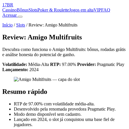
17BR
Cassino
Bônus
Slots
Poker & Roulette
Jogos em alta
VIP
FAQ
Acessar
Início
/
Slots
/
Review: Amigo Multifruits
Review: Amigo Multifruits
Descubra como funciona o Amigo Multifruits: bônus, rodadas grátis
e análise honesta do potencial de ganho.
Volatilidade:
Média-Alta
RTP:
97.00%
Provider:
Pragmatic Play
Lançamento:
2024
Resumo rápido
RTP de 97.00% com volatilidade média-alta.
Desenvolvido pela renomada provedora Pragmatic Play.
Modo demo disponível sem cadastro.
Lançado em 2024, o slot já conquistou uma base fiel de
jogadores.