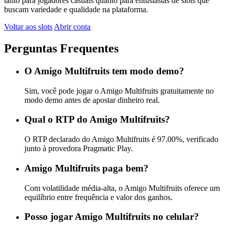
tanto para jogadores casuais quanto para entusiastas de slots que
buscam variedade e qualidade na plataforma.
Voltar aos slots
Abrir conta
Perguntas Frequentes
O Amigo Multifruits tem modo demo?
Sim, você pode jogar o Amigo Multifruits gratuitamente no
modo demo antes de apostar dinheiro real.
Qual o RTP do Amigo Multifruits?
O RTP declarado do Amigo Multifruits é 97.00%, verificado
junto à provedora Pragmatic Play.
Amigo Multifruits paga bem?
Com volatilidade média-alta, o Amigo Multifruits oferece um
equilíbrio entre frequência e valor dos ganhos.
Posso jogar Amigo Multifruits no celular?