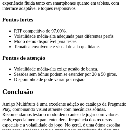
experiência fluida tanto em smartphones quanto em tablets, com
interface adaptável e toques responsivos.
Pontos fortes
RTP competitivo de 97.00%.
Volatilidade média-alta adequada para diferentes perfis.
Modo demo disponível para testes.
Temática envolvente e visual de alta qualidade.
Pontos de atenção
Volatilidade média-alta exige gestão de banca.
Sessões sem bônus podem se estender por 20 a 50 giros.
Disponibilidade pode variar por região.
Conclusão
Amigo Multifruits é uma excelente adição ao catálogo da Pragmatic
Play, combinando visual atraente com mecânicas sólidas.
Recomendamos testar o modo demo antes de jogar com valores
reais, especialmente para entender a frequência dos recursos
especiais e a volatilidade do jogo. No geral, é uma ótima escolha