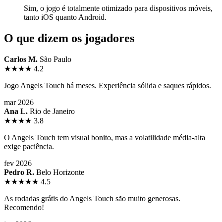
Sim, o jogo é totalmente otimizado para dispositivos móveis,
tanto iOS quanto Android.
O que dizem os jogadores
Carlos M.
São Paulo
★★★★
4.2
Jogo Angels Touch há meses. Experiência sólida e saques rápidos.
mar 2026
Ana L.
Rio de Janeiro
★★★★
3.8
O Angels Touch tem visual bonito, mas a volatilidade média-alta
exige paciência.
fev 2026
Pedro R.
Belo Horizonte
★★★★★
4.5
As rodadas grátis do Angels Touch são muito generosas.
Recomendo!