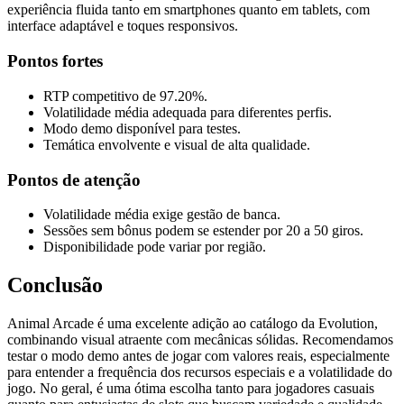
experiência fluida tanto em smartphones quanto em tablets, com
interface adaptável e toques responsivos.
Pontos fortes
RTP competitivo de 97.20%.
Volatilidade média adequada para diferentes perfis.
Modo demo disponível para testes.
Temática envolvente e visual de alta qualidade.
Pontos de atenção
Volatilidade média exige gestão de banca.
Sessões sem bônus podem se estender por 20 a 50 giros.
Disponibilidade pode variar por região.
Conclusão
Animal Arcade é uma excelente adição ao catálogo da Evolution,
combinando visual atraente com mecânicas sólidas. Recomendamos
testar o modo demo antes de jogar com valores reais, especialmente
para entender a frequência dos recursos especiais e a volatilidade do
jogo. No geral, é uma ótima escolha tanto para jogadores casuais