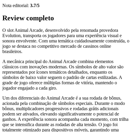
Nota editorial:
3.7/5
Review completo
O slot Animal Arcade, desenvolvido pela renomada provedora
Evolution, transporta os jogadores para uma experiência visual e
sonora envolvente. Com uma temática cuidadosamente construída, o
jogo se destaca no competitivo mercado de cassinos online
brasileiros.
A mecânica principal do Animal Arcade combina elementos
clássicos com inovações modernas. Os símbolos de alto valor são
representados por ícones temáticos detalhados, enquanto os
símbolos de baixo valor seguem o padrão de cartas estilizadas. A
grade de jogo oferece múltiplas formas de vitória, mantendo o
jogador engajado a cada giro.
Um dos diferenciais do Animal Arcade é a sua rodada de bônus,
acionada pela combinação de símbolos especiais. Durante o modo
bônus, multiplicadores progressivos e rodadas grátis adicionais
podem ser ativados, elevando significativamente o potencial de
ganhos. A experiência sonora acompanha cada momento, com trilha
que se intensifica durante as rodadas de alta tensão. O jogo foi
totalmente otimizado para dispositivos móveis, garantindo uma