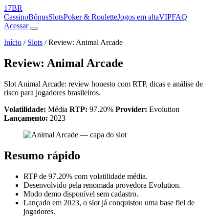
17BR
Cassino
Bônus
Slots
Poker & Roulette
Jogos em alta
VIP
FAQ
Acessar
Início
/
Slots
/
Review: Animal Arcade
Review: Animal Arcade
Slot Animal Arcade: review honesto com RTP, dicas e análise de
risco para jogadores brasileiros.
Volatilidade:
Média
RTP:
97.20%
Provider:
Evolution
Lançamento:
2023
Resumo rápido
RTP de 97.20% com volatilidade média.
Desenvolvido pela renomada provedora Evolution.
Modo demo disponível sem cadastro.
Lançado em 2023, o slot já conquistou uma base fiel de
jogadores.