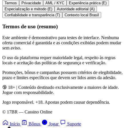
Termos
Privacidade
AML / KYC
Experiência prática (E)
Especialização e método (E)
Autoridade editorial (A)
Confiabilidade e transparência (T)
Contexto local Brasil
Termos de uso (resumo)
Este ambiente é demonstrativo para testes de interface. Nenhuma
oferta comercial é garantida e as condições exibidas podem mudar
sem aviso.
O uso da plataforma requer maioridade legal, respeito às regras
locais e aceitação das políticas de segurança e verificação.
Promoções, bônus e campanhas possuem critérios de elegibilidade,
prazo e limites específicos que devem ser lidos antes da adesão.
🔞 18+ | Conteúdo destinado exclusivamente a maiores de idade.
Jogue com responsabilidade.
Jogo responsável. +18. Apostas podem causar dependência.
© 17BR — Cassino Online
Início
Bônus
Jogar
Suporte